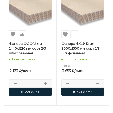
Фанера ФСФ 12 мм
Фанера ФСФ 12 мм
2440х1220 мм сорт 2/3
3000х1500 мм сорт 2/3
шлифованная
шлифованная
березовая
березовая
Есть в наличии
Есть в наличии
Цена:
Цена:
2 123
₽
/лист
3 653
₽
/лист
В КОРЗИНУ
В КОРЗИНУ