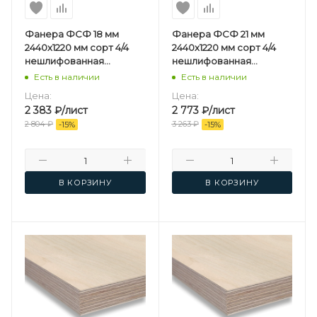
Фанера ФСФ 18 мм
Фанера ФСФ 21 мм
2440х1220 мм сорт 4/4
2440х1220 мм сорт 4/4
нешлифованная
нешлифованная
березовая
березовая
Есть в наличии
Есть в наличии
Цена:
Цена:
2 383
₽
/лист
2 773
₽
/лист
2 804
₽
3 263
₽
-
15
%
-
15
%
В КОРЗИНУ
В КОРЗИНУ