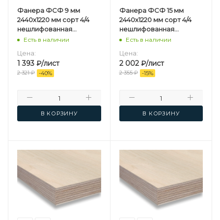
Фанера ФСФ 9 мм
Фанера ФСФ 15 мм
2440х1220 мм сорт 4/4
2440х1220 мм сорт 4/4
нешлифованная
нешлифованная
березовая
березовая
Есть в наличии
Есть в наличии
Цена:
Цена:
1 393
₽
/лист
2 002
₽
/лист
2 321
₽
2 355
₽
-
40
%
-
15
%
В КОРЗИНУ
В КОРЗИНУ