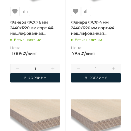
Фанера ФСФ 6 мм
Фанера ФСФ 4 мм
2440х1220 мм сорт 4/4
2440х1220 мм сорт 4/4
нешлифованная
нешлифованная
березовая
березовая
Есть в наличии
Есть в наличии
Цена:
Цена:
1 005
₽
/лист
784
₽
/лист
В КОРЗИНУ
В КОРЗИНУ