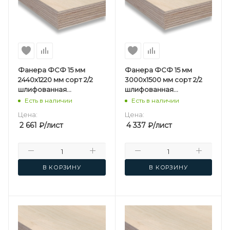
Фанера ФСФ 15 мм
Фанера ФСФ 15 мм
2440х1220 мм сорт 2/2
3000х1500 мм сорт 2/2
шлифованная
шлифованная
березовая
березовая
Есть в наличии
Есть в наличии
Цена:
Цена:
2 661
₽
/лист
4 337
₽
/лист
В КОРЗИНУ
В КОРЗИНУ