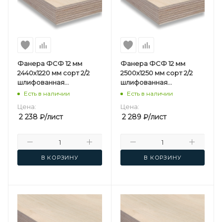
Фанера ФСФ 12 мм
Фанера ФСФ 12 мм
2440х1220 мм сорт 2/2
2500х1250 мм сорт 2/2
шлифованная
шлифованная
березовая
березовая
Есть в наличии
Есть в наличии
Цена:
Цена:
2 238
₽
/лист
2 289
₽
/лист
В КОРЗИНУ
В КОРЗИНУ