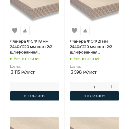
Фанера ФСФ 18 мм
Фанера ФСФ 21 мм
2440х1220 мм сорт 2/2
2440х1220 мм сорт 2/2
шлифованная
шлифованная
березовая
березовая
Есть в наличии
Есть в наличии
Цена:
Цена:
3 115
₽
/лист
3 598
₽
/лист
В КОРЗИНУ
В КОРЗИНУ