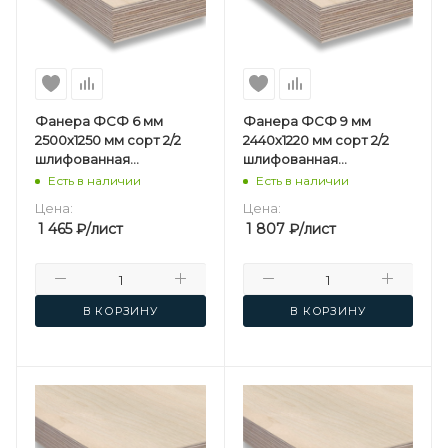
Фанера ФСФ 6 мм
Фанера ФСФ 9 мм
2500х1250 мм сорт 2/2
2440х1220 мм сорт 2/2
шлифованная
шлифованная
березовая
березовая
Есть в наличии
Есть в наличии
Цена:
Цена:
1 465
₽
/лист
1 807
₽
/лист
В КОРЗИНУ
В КОРЗИНУ