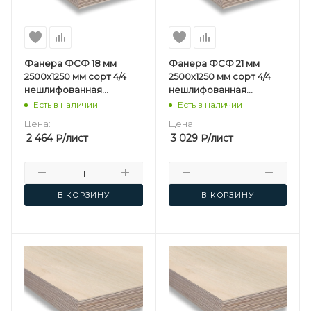
Фанера ФСФ 18 мм
Фанера ФСФ 21 мм
2500х1250 мм сорт 4/4
2500х1250 мм сорт 4/4
нешлифованная
нешлифованная
березовая
березовая
Есть в наличии
Есть в наличии
Цена:
Цена:
2 464
₽
/лист
3 029
₽
/лист
В КОРЗИНУ
В КОРЗИНУ