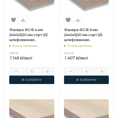
Фанера ФСФ 4 мм
Фанера ФСФ 6 мм
2440х1220 мм сорт 2/2
2440х1220 мм сорт 2/2
шлифованная
шлифованная
березовая
березовая
Есть в наличии
Есть в наличии
Цена:
Цена:
1 149
₽
/лист
1 407
₽
/лист
В КОРЗИНУ
В КОРЗИНУ