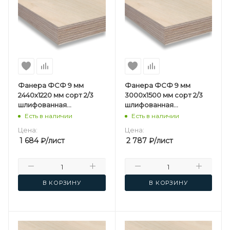
Фанера ФСФ 9 мм
Фанера ФСФ 9 мм
2440х1220 мм сорт 2/3
3000х1500 мм сорт 2/3
шлифованная
шлифованная
березовая
березовая
Есть в наличии
Есть в наличии
Цена:
Цена:
1 684
₽
/лист
2 787
₽
/лист
В КОРЗИНУ
В КОРЗИНУ