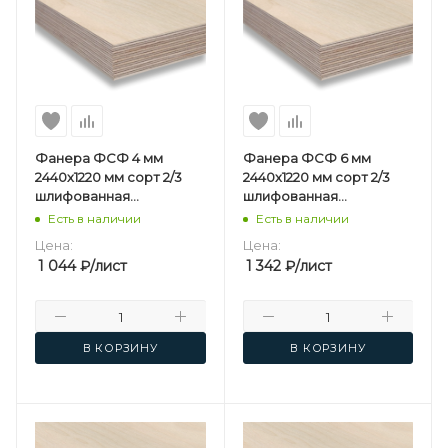
Фанера ФСФ 4 мм
Фанера ФСФ 6 мм
2440х1220 мм сорт 2/3
2440х1220 мм сорт 2/3
шлифованная
шлифованная
березовая
березовая
Есть в наличии
Есть в наличии
Цена:
Цена:
1 044
₽
/лист
1 342
₽
/лист
В КОРЗИНУ
В КОРЗИНУ