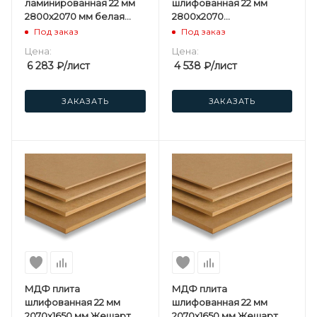
ламинированная 22 мм
шлифованная 22 мм
2800х2070 мм белая
2800х2070
односторонняя
мм Kastamonu F
Под заказ
Под заказ
Kastamonu F
Цена:
Цена:
6 283
₽
/лист
4 538
₽
/лист
ЗАКАЗАТЬ
ЗАКАЗАТЬ
МДФ плита
МДФ плита
шлифованная 22 мм
шлифованная 22 мм
2070х1650 мм Жешарт
2070х1650 мм Жешарт