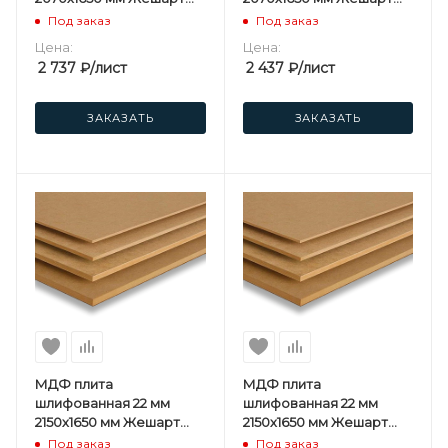
(UPG) 1 сорт
(UPG) СПП
Под заказ
Под заказ
Цена:
Цена:
2 737
₽
/лист
2 437
₽
/лист
ЗАКАЗАТЬ
ЗАКАЗАТЬ
МДФ плита
МДФ плита
шлифованная 22 мм
шлифованная 22 мм
2150х1650 мм Жешарт
2150х1650 мм Жешарт
(UPG) 1 сорт
(UPG) СПП
Под заказ
Под заказ