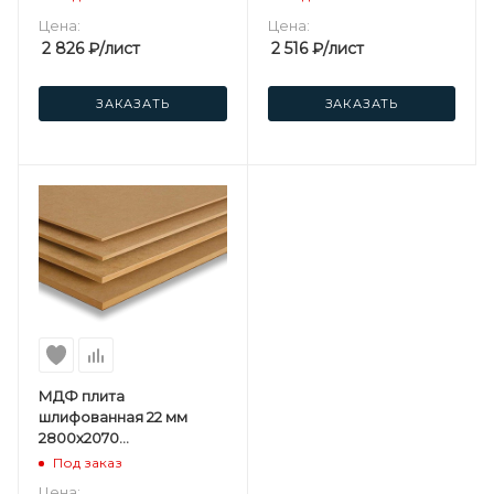
Цена:
Цена:
2 826
₽
/лист
2 516
₽
/лист
ЗАКАЗАТЬ
ЗАКАЗАТЬ
МДФ плита
шлифованная 22 мм
2800х2070
мм Kastamonu ST
Под заказ
Цена: