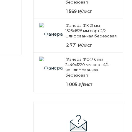
березовая
1 569
₽
/лист
Фанера ФК 21 мм
1525х1525 мм сорт 2/2
шлифованная березовая
2 771
₽
/лист
Фанера ФСФ 6 мм
2440х1220 мм сорт 4/4
нешлифованная
березовая
1 005
₽
/лист