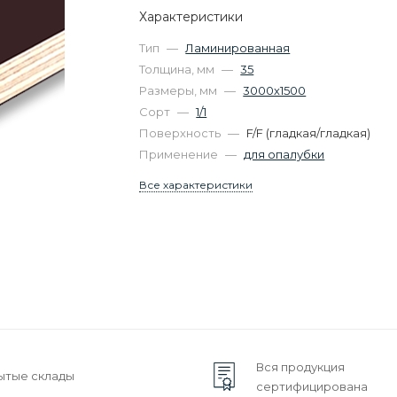
Характеристики
Тип
—
Ламинированная
Толщина, мм
—
35
Размеры, мм
—
3000х1500
Сорт
—
1/1
Поверхность
—
F/F (гладкая/гладкая)
Применение
—
для опалубки
Все характеристики
Вся продукция
ытые склады
сертифицирована