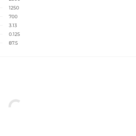
1250
700
3.13
0.125
87.5