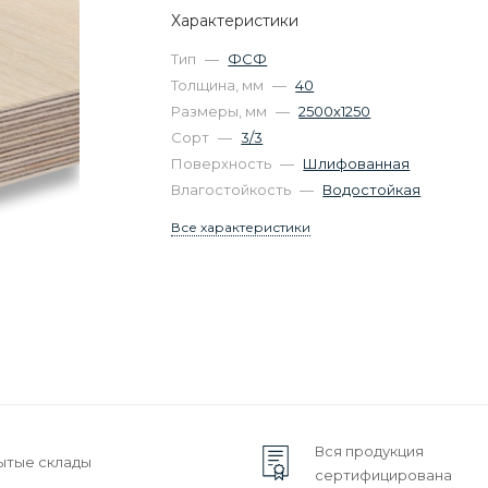
Характеристики
Тип
—
ФСФ
Толщина, мм
—
40
Размеры, мм
—
2500х1250
Сорт
—
3/3
Поверхность
—
Шлифованная
Влагостойкость
—
Водостойкая
Все характеристики
Вся продукция
ытые склады
сертифицирована