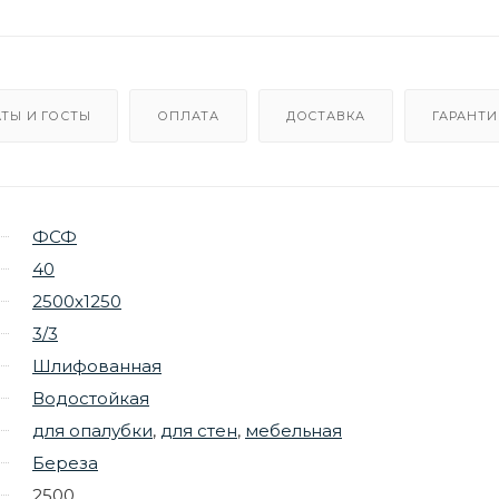
ТЫ И ГОСТЫ
ОПЛАТА
ДОСТАВКА
ГАРАНТИ
ФСФ
40
2500х1250
3/3
Шлифованная
Водостойкая
для опалубки
,
для стен
,
мебельная
Береза
2500