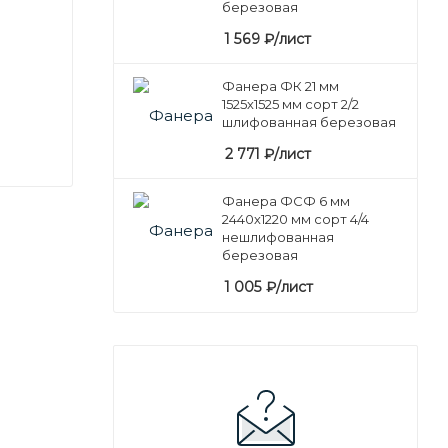
березовая
1 569
₽
/лист
Фанера ФК 21 мм
1525х1525 мм сорт 2/2
шлифованная березовая
2 771
₽
/лист
Фанера ФСФ 6 мм
2440х1220 мм сорт 4/4
нешлифованная
березовая
1 005
₽
/лист