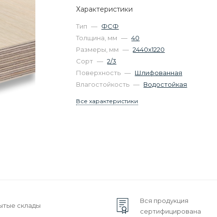
Характеристики
Тип
—
ФСФ
Толщина, мм
—
40
Размеры, мм
—
2440х1220
Сорт
—
2/3
Поверхность
—
Шлифованная
Влагостойкость
—
Водостойкая
Все характеристики
Вся продукция
ытые склады
сертифицирована