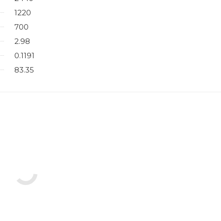
1220
700
2.98
0.1191
83.35