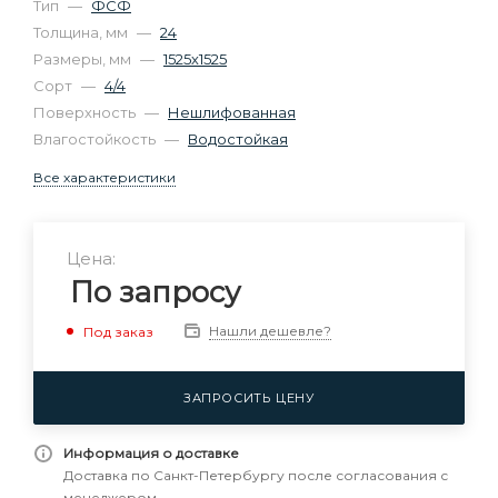
Тип
—
ФСФ
Толщина, мм
—
24
Размеры, мм
—
1525х1525
Сорт
—
4/4
Поверхность
—
Нешлифованная
Влагостойкость
—
Водостойкая
Все характеристики
Цена:
По запросу
Нашли дешевле?
Под заказ
ЗАПРОСИТЬ ЦЕНУ
Информация о доставке
Доставка по Санкт-Петербургу после согласования с
менеджером.